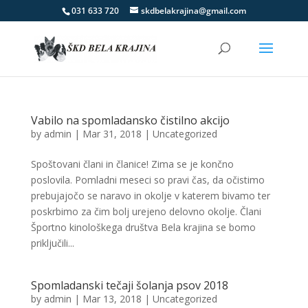
031 633 720
skdbelakrajina@gmail.com
Vabilo na spomladansko čistilno akcijo
by
admin
|
Mar 31, 2018
|
Uncategorized
Spoštovani člani in članice! Zima se je končno
poslovila. Pomladni meseci so pravi čas, da očistimo
prebujajočo se naravo in okolje v katerem bivamo ter
poskrbimo za čim bolj urejeno delovno okolje. Člani
Športno kinološkega društva Bela krajina se bomo
priključili...
Spomladanski tečaji šolanja psov 2018
by
admin
|
Mar 13, 2018
|
Uncategorized