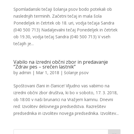
Spomladanski tečaji šolanja psov bodo potekali ob
naslednjih terminih. Začetni tečaj in mala šola
Ponedeljek in četrtek ob 18. uri, vodja tečaja Sandra
(040 500 713) Nadaljevalni tečaj Ponedeljek in četrtek
ob 19.30, vodja tečaj Sandra (040 500 713) V vseh
tečajih je...
Vabilo na izredni občni zbor in predavanje
“Zdrav pes – srečen lastnik”
by
admin
|
Mar 1, 2018
|
šolanje psov
Spoštovani člani in članice! Vljudno vas vabimo na
izredni občni zbor društva, ki bo v soboto, 17. 3. 2018,
ob 18:00 v naši brunarici na Vražjem kamnu. Dnevni
red: Izvolitev delovnega predsedstva. Razrešitev
predsednika in izvolitev novega predsednika. Izvolitev...